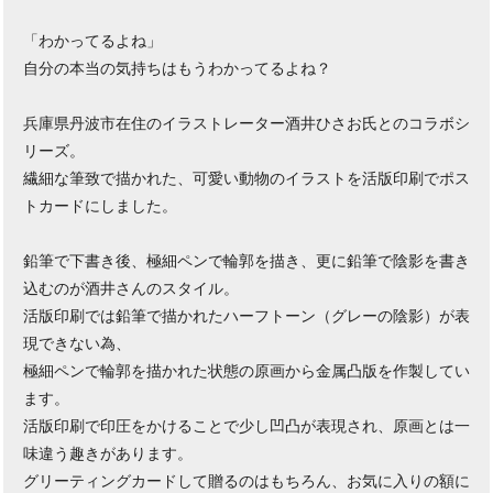
「わかってるよね」
自分の本当の気持ちはもうわかってるよね？
兵庫県丹波市在住のイラストレーター酒井ひさお氏とのコラボシ
リーズ。
繊細な筆致で描かれた、可愛い動物のイラストを活版印刷でポス
トカードにしました。
鉛筆で下書き後、極細ペンで輪郭を描き、更に鉛筆で陰影を書き
込むのが酒井さんのスタイル。
活版印刷では鉛筆で描かれたハーフトーン（グレーの陰影）が表
現できない為、
極細ペンで輪郭を描かれた状態の原画から金属凸版を作製してい
ます。
活版印刷で印圧をかけることで少し凹凸が表現され、原画とは一
味違う趣きがあります。
グリーティングカードして贈るのはもちろん、お気に入りの額に