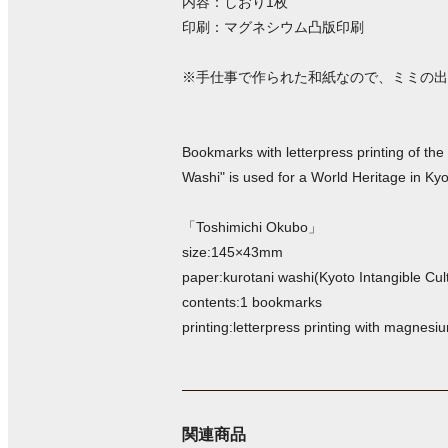
内容：しおり1枚
印刷：マグネシウム凸版印刷
※手仕事で作られた和紙なので、ミミの出
Bookmarks with letterpress printing of the
Washi" is used for a World Heritage in Kyo
「Toshimichi Okubo」
size:145×43mm
paper:kurotani washi(Kyoto Intangible Cul
contents:1 bookmarks
printing:letterpress printing with magnesi
関連商品