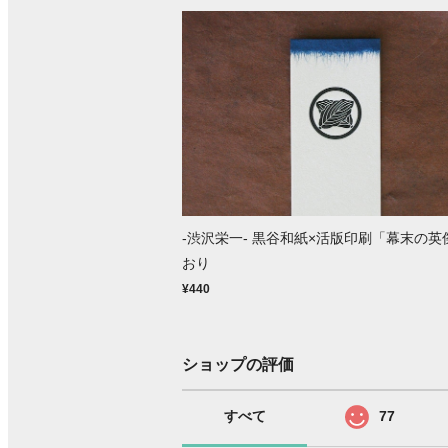
-渋沢栄一- 黒谷和紙×活版印刷「幕末の英
おり
¥440
ショップの評価
すべて
77