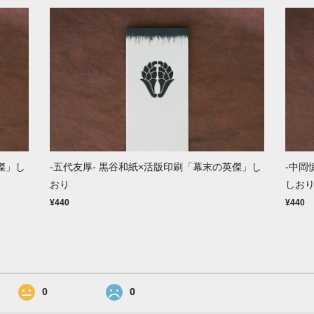
傑」し
-五代友厚- 黒谷和紙×活版印刷「幕末の英傑」し
-中岡
おり
しお
¥440
¥440
0
0