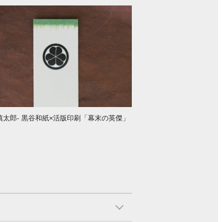
慎太郎- 黒谷和紙×活版印刷「幕末の英傑」
り