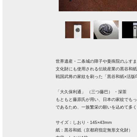
世界遺産・二条城の障子や曼殊院のふすま
文化財にも使用される伝統産業の黒谷和紙
戦国武将の家紋を刷った「黒谷和紙×活版
「大久保利通」 （三つ藤巴） ・深茶
もともと藤原氏が用い、日本の家紋でもっ
であるため、一族繁栄の願いを込めて多く
サイズ：しおり・145×43mm
紙：黒谷和紙（京都府指定無形文化財）