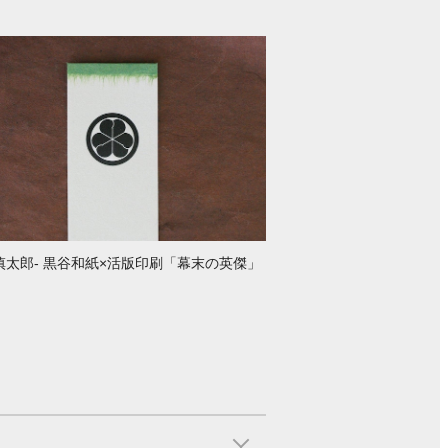
慎太郎- 黒谷和紙×活版印刷「幕末の英傑」
り