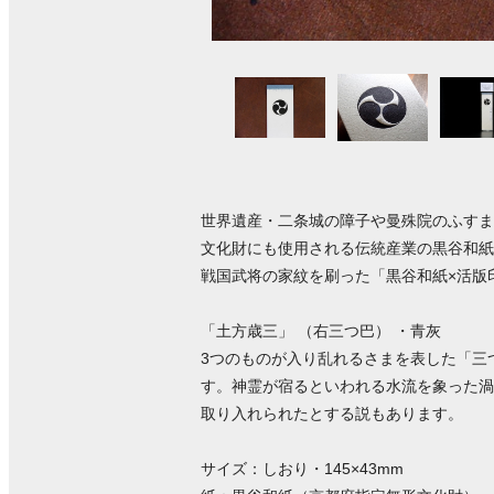
世界遺産・二条城の障子や曼殊院のふすま
文化財にも使用される伝統産業の黒谷和紙
戦国武将の家紋を刷った「黒谷和紙×活版
「土方歳三」 （右三つ巴） ・青灰
3つのものが入り乱れるさまを表した「三
す。神霊が宿るといわれる水流を象った渦
取り入れられたとする説もあります。
サイズ：しおり・145×43mm