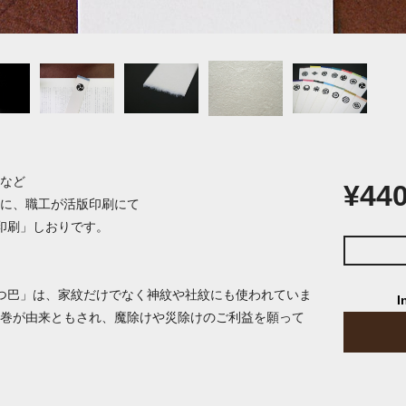
など
¥44
に、職工が活版印刷にて
印刷」しおりです。
つ巴」は、家紋だけでなく神紋や社紋にも使われていま
I
巻が由来ともされ、魔除けや災除けのご利益を願って