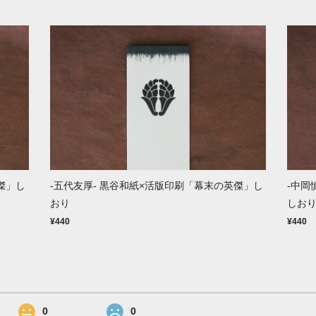
傑」し
-五代友厚- 黒谷和紙×活版印刷「幕末の英傑」し
-中岡
おり
しお
¥440
¥440
0
0