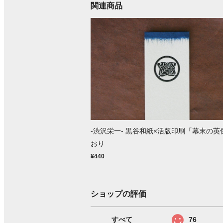
関連商品
-渋沢栄一- 黒谷和紙×活版印刷「幕末の英
おり
¥440
ショップの評価
すべて
76